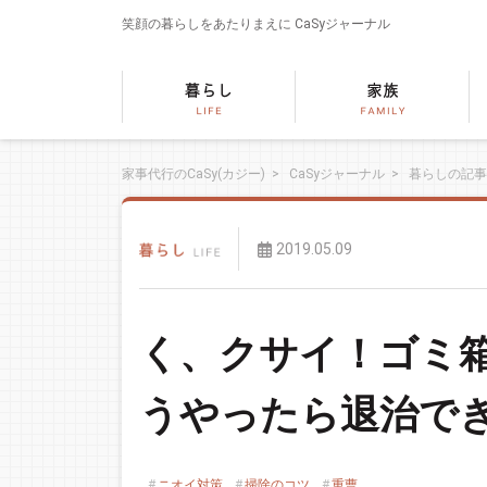
笑顔の暮らしをあたりまえに
CaSyジャーナル
家事代行のCaSy(カジー)
>
CaSyジャーナル
>
暮らしの記事
2019.05.09
く、クサイ！ゴミ
うやったら退治で
ニオイ対策
掃除のコツ
重曹