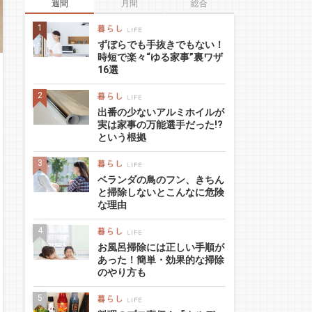
週間
月間
総合
ずぼらでも手抜きでもない！
時短で楽々“ゆる家事”裏ワザ
16選
出番の少ないアルミホイルが
実は家事の万能選手だった!?
という根拠
ベランダの鳥のフン、きちん
と掃除しないとこんなに危険
な理由
お風呂掃除には正しい手順が
あった！簡単・効果的な掃除
のやり方も