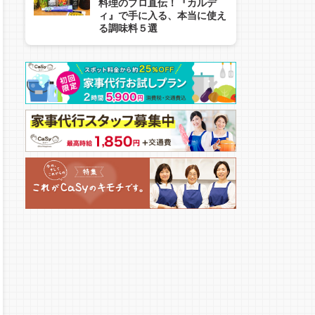
料理のプロ直伝！『カルデ
ィ』で手に入る、本当に使え
る調味料５選