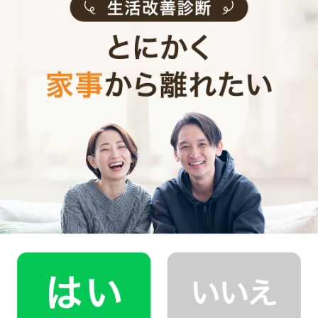
きない状態になってしまいます。その期間を育児に集中
し、安心して乗り切るためにも、妊娠後期に家事代行を
利用して一度お部屋を徹底的にキレイにしておけば、安
心して出産に臨むことができますよね。
産褥期が終わったとしても、出産後は赤ちゃんのお世話
でどうしてもバタバタしてなかなか家事の時間がとりづ
らいもの。さらに、子どもが成長してくると掃除の労力
もどんどん増えていきます。そういう時のためにも、家
事代行というカードを持っておくのは有効な考え方だと
言えますね。
そのためにも出産前後は無理をせず、自分以外の力を頼
るということも大切です。