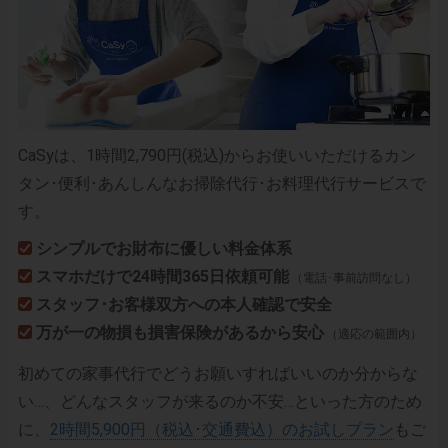
CaSyは、1時間2,790円(税込)からお使いいただけるカン
タン･便利･あんしんなお掃除代行･お料理代行サービスで
す。
シンプルでお財布に優しい料金体系
スマホだけで24時間365日依頼可能
（電話･事前訪問なし）
スタッフ･お客様双方への本人確認で安全
万が一の物損も損害保険があるから安心
（適応の範囲内）
初めての家事代行でどうお願いすればいいのか分からな
い…、どんなスタッフが来るのか不安…といった方のため
に、
2時間5,900円（税込･交通費込）のお試しプラン
もご