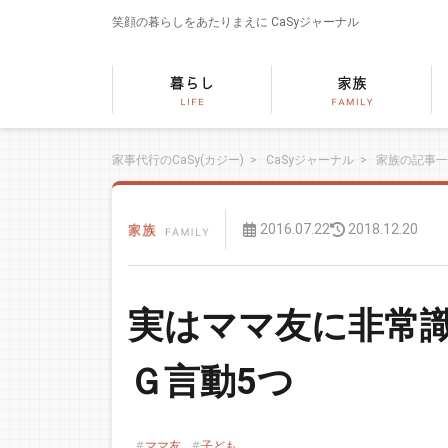
笑顔の暮らしをあたりまえに
CaSyジャーナル
家事代行のCaSy(カジー)
>
CaSyジャーナル
>
家族の記事一
2016.07.22
2018.12.20
実はママ友に非常
Ｇ言動5つ
ママ友
子ども