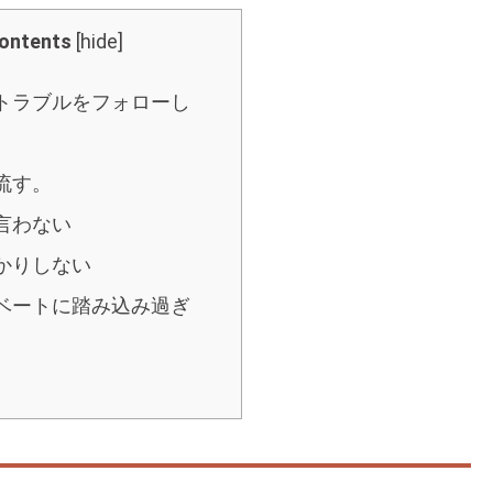
ontents
[
hide
]
のトラブルをフォローし
を流す。
を言わない
ばかりしない
イベートに踏み込み過ぎ