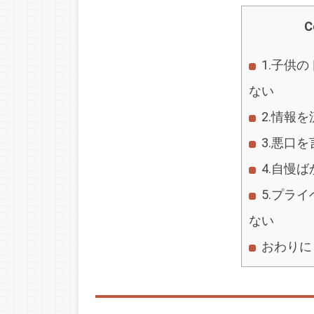
C
1.子供
ない
2.情報
3.悪口
4.自慢
5.プラ
ない
おわりに