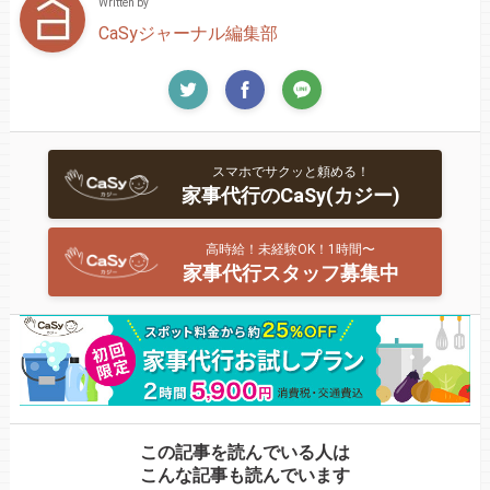
Written by
CaSyジャーナル編集部
スマホでサクッと頼める！
家事代行のCaSy(カジー)
高時給！未経験OK！1時間〜
家事代行スタッフ募集中
この記事を読んでいる人は
こんな記事も読んでいます