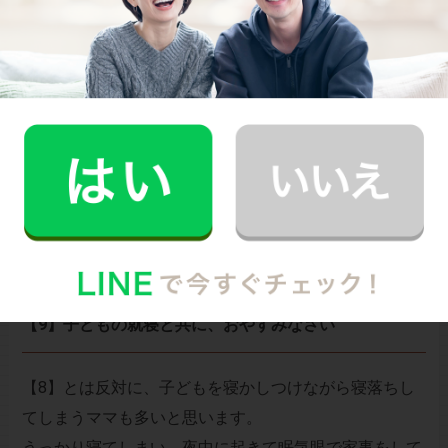
そんなママ達は、呪文のように子どもに「早く寝よう
ね」と言って寝かしつけ、子どもが寝落ちした瞬間か
ら、フルパワーで家事をこなす事も珍しくないでしょ
う。
ただし子どもは敏感ですので、寝かしつけの最中から
【あれもこれも今日中にしなくちゃ】と思っていると、
反対に中々寝てくれない事もありますので、なるべく気
負わずに寝かしつけができると良いですね。
【9】子どもの就寝と共に、おやすみなさい
【8】とは反対に、子どもを寝かしつけながら寝落ちし
てしまうママも多いと思います。
うっかり寝てしまい、夜中に起きて眠気眼で家事をして