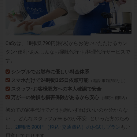
CaSyは、1時間2,790円(税込)からお使いいただけるカン
タン･便利･あんしんなお掃除代行･お料理代行サービスで
す。
シンプルでお財布に優しい料金体系
スマホだけで24時間365日依頼可能
（電話･事前訪問なし）
スタッフ･お客様双方への本人確認で安全
万が一の物損も損害保険があるから安心
（適応の範囲内）
初めての家事代行でどうお願いすればいいのか分からな
い…、どんなスタッフが来るのか不安…といった方のため
に、
2時間5,900円（税込･交通費込）のお試しプラン
もご
用意しております。