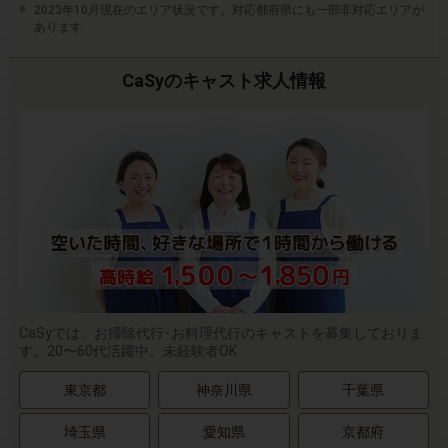
2023年10月現在のエリア状況です。対応都府県にも一部非対応エリアが
あります
CaSyのキャスト求人情報
CaSyでは、お掃除代行･お料理代行のキャストを募集しておりま
す。20〜60代活躍中。未経験者OK
東京都
神奈川県
千葉県
埼玉県
愛知県
京都府