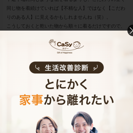
同じ物を着続けていれば【不精な人】ではなく【こだわ
りのある人】に見えるかもしれませんね（笑）。
こうしておくと乾いた物から順々に着るだけですので、
片付ける手間も省けますよ。
【8】子どもの就寝と共に、家事のゴング
1歳や2歳頃の子どもは、まだあまり1人で遊ぶ事も上手
にできないので構って欲しがり、夕方帰って来てから寝
かしつけるまでは、最低限の家事しかできない事も多い
でしょう。
しかし、ママ達は平日の夜も、翌日のご飯や保育園の準
備、簡単な掃除やご飯の後片付けなど、する事は山ほど
あります。