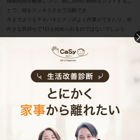
睡眠時間を確保しつつ、朝に自分の時間をシフトするこ
とで、頭をスッキリさせて活動でき、
今までよりもテキパキとテンポよく作業ができたり、前
向きな気持ちで1日を始められるのではないでしょう
か。
忙しい毎日の中ですが、睡眠時間と自分時間はなるべく
削らずに、オンオフを上手に切り替えて生活していきた
いですね。
お財布と心が笑顔になるクラウド家事代行
CaSy（カジー）のご案内