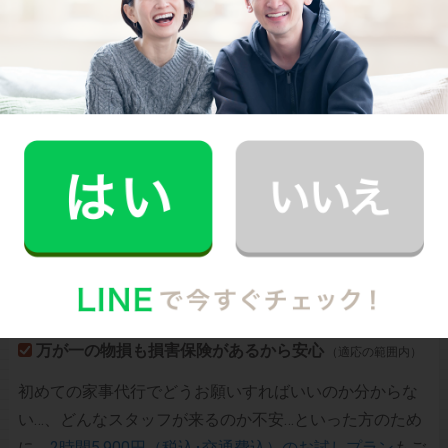
CaSyは、1時間2,790円(税込)からお使いいただけるカン
タン･便利･あんしんなお掃除代行･お料理代行サービスで
す。
シンプルでお財布に優しい料金体系
スマホだけで24時間365日依頼可能
（電話･事前訪問なし）
スタッフ･お客様双方への本人確認で安全
万が一の物損も損害保険があるから安心
（適応の範囲内）
初めての家事代行でどうお願いすればいいのか分からな
い…、どんなスタッフが来るのか不安…といった方のため
に、
2時間5,900円（税込･交通費込）のお試しプラン
もご