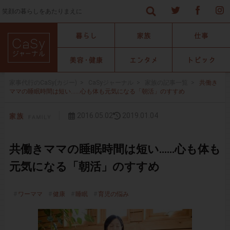
笑顔の暮らしをあたりまえに
家事代行のCaSy(カジー)
>
CaSyジャーナル
>
家族の記事一覧
>
共働き
ママの睡眠時間は短い……心も体も元気になる「朝活」のすすめ
2016.05.02
2019.01.04
共働きママの睡眠時間は短い……心も体も
元気になる「朝活」のすすめ
ワーママ
健康
睡眠
育児の悩み