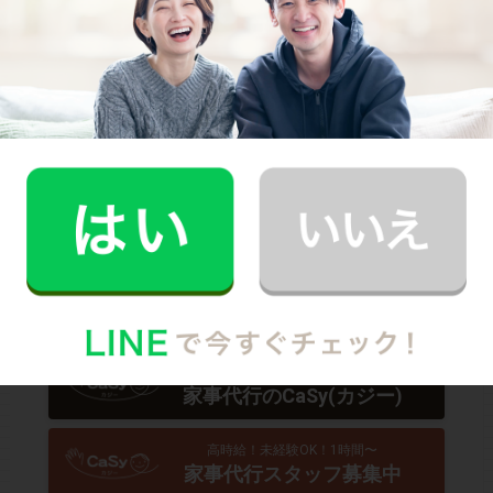
に、
2時間5,900円（税込･交通費込）のお試しプラン
もご
用意しております。
少しでも興味を持っていただけましたら、CaSyで家事代
行デビューしてみませんか？
Written by
CaSyジャーナル編集部
スマホでサクッと頼める！
家事代行のCaSy(カジー)
高時給！未経験OK！1時間〜
家事代行スタッフ募集中