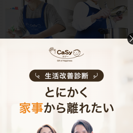
CaSyは、1時間2,790円(税込)からお使いいただけるカン
タン･便利･あんしんなお掃除代行･お料理代行サービスで
す。
シンプルでお財布に優しい料金体系
スマホだけで24時間365日依頼可能
（電話･事前訪問なし）
スタッフ･お客様双方への本人確認で安全
万が一の物損も損害保険があるから安心
（適応の範囲内）
初めての家事代行でどうお願いすればいいのか分からな
い…、どんなスタッフが来るのか不安…といった方のため