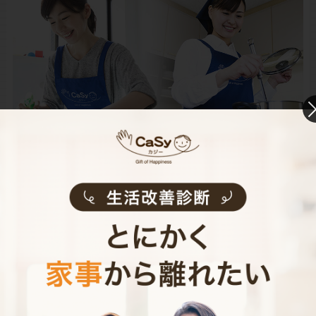
CaSyは、1時間2,790円(税込)からお使いいただけるカン
タン･便利･あんしんなお掃除代行･お料理代行サービスで
す。
シンプルでお財布に優しい料金体系
スマホだけで24時間365日依頼可能
（電話･事前訪問なし）
スタッフ･お客様双方への本人確認で安全
万が一の物損も損害保険があるから安心
（適応の範囲内）