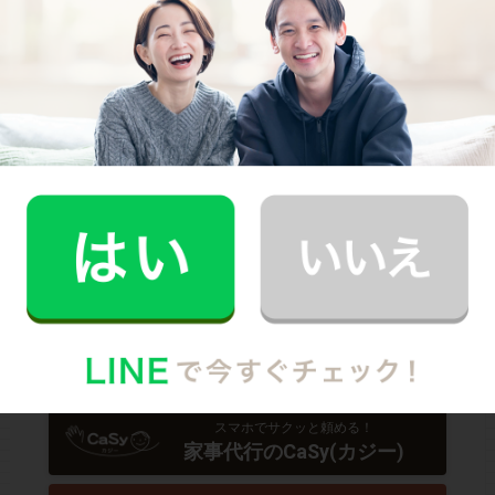
初めての家事代行でどうお願いすればいいのか分からな
い…、どんなスタッフが来るのか不安…といった方のため
に、
2時間5,900円（税込･交通費込）のお試しプラン
もご
用意しております。
少しでも興味を持っていただけましたら、CaSyで家事代
行デビューしてみませんか？
Written by
CaSyジャーナル編集部
スマホでサクッと頼める！
家事代行のCaSy(カジー)