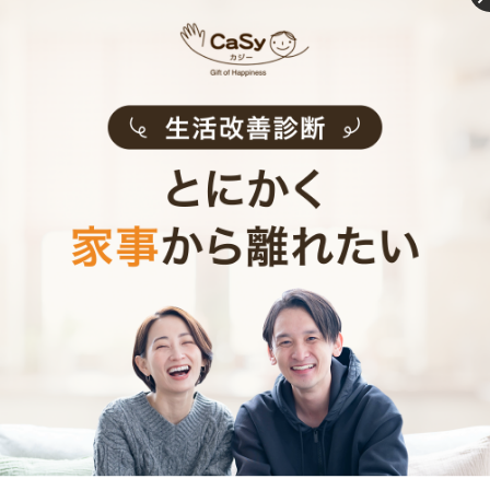
お財布と心が笑顔になるクラウド家事代行
CaSy（カジー）のご案内
CaSyは、1時間2,790円(税込)からお使いいただけるカン
タン･便利･あんしんなお掃除代行･お料理代行サービスで
す。