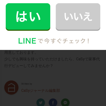
シンプルでお財布に優しい料金体系
スマホだけで24時間365日依頼可能
（電話･事前訪問なし）
スタッフ･お客様双方への本人確認で安全
万が一の物損も損害保険があるから安心
（適応の範囲内）
初めての家事代行でどうお願いすればいいのか分からな
い…、どんなスタッフが来るのか不安…といった方のため
に、
2時間5,900円（税込･交通費込）のお試しプラン
もご
用意しております。
少しでも興味を持っていただけましたら、CaSyで家事代
行デビューしてみませんか？
Written by
CaSyジャーナル編集部