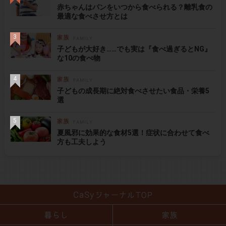
赤ちゃんはパンをいつから食べられる？離乳食の
最適な食べさせ方とは
子どもが大好き……でも実は『食べ過ぎるとNG』
な10の食べ物
子どもの成長期に絶対食べさせたい食品・栄養5
選
夏風邪に効果的な食材5選！症状に合わせて食べ
方も工夫しよう