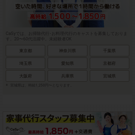
CaSyでは、お掃除代行･お料理代行のキャストを募集しておりま
す。20〜60代活躍中。未経験者OK
東京都
神奈川県
千葉県
埼玉県
愛知県
京都府
大阪府
兵庫県
宮城県
宮城県は、時給1,250円〜となります。