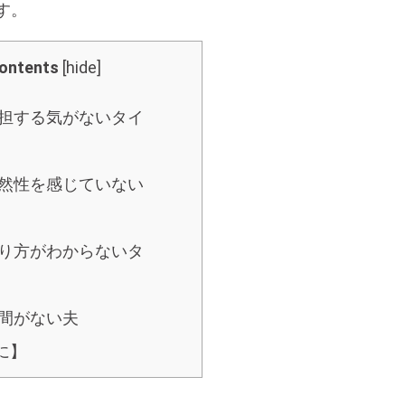
す。
ontents
[
hide
]
分担する気がないタイ
必然性を感じていない
やり方がわからないタ
時間がない夫
に】