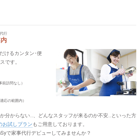
代行
案内
いただけるカンタン･便
ビスです。
事前訪問なし）
適応の範囲内）
か分からない…、どんなスタッフが来るのか不安…といった方
）のお試しプラン
もご用意しております。
aSyで家事代行デビューしてみませんか？