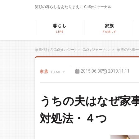
笑顔の暮らしをあたりまえに
CaSyジャーナル
家事代行のCaSy(カジー)
>
CaSyジャーナル
>
家族の記事一
2015.06.30
2018.11.11
うちの夫はなぜ家事
対処法・４つ