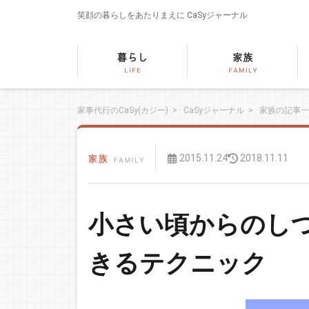
笑顔の暮らしをあたりまえに
CaSyジャーナル
家事代行のCaSy(カジー)
>
CaSyジャーナル
>
家族の記事一
2015.11.24
2018.11.11
小さい頃からのし
きるテクニック