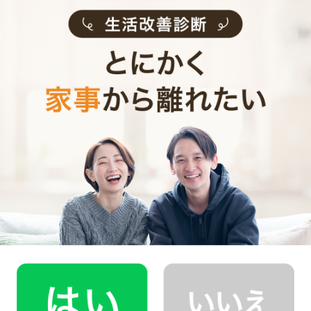
CaSyは、1時間2,790円(税込)からお使いいただけるカン
タン･便利･あんしんなお掃除代行･お料理代行サービスで
す。
シンプルでお財布に優しい料金体系
スマホだけで24時間365日依頼可能
（電話･事前訪問なし）
スタッフ･お客様双方への本人確認で安全
万が一の物損も損害保険があるから安心
（適応の範囲内）
初めての家事代行でどうお願いすればいいのか分からな