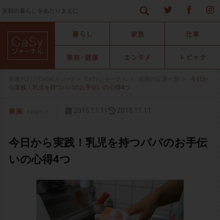
笑顔の暮らしをあたりまえに
家事代行のCaSy(カジー)
>
CaSyジャーナル
>
家族の記事一覧
>
今日か
ら実践！乳児を持つパパのお手伝いの心得4つ
2015.11.11
2018.11.11
今日から実践！乳児を持つパパのお手伝
いの心得4つ