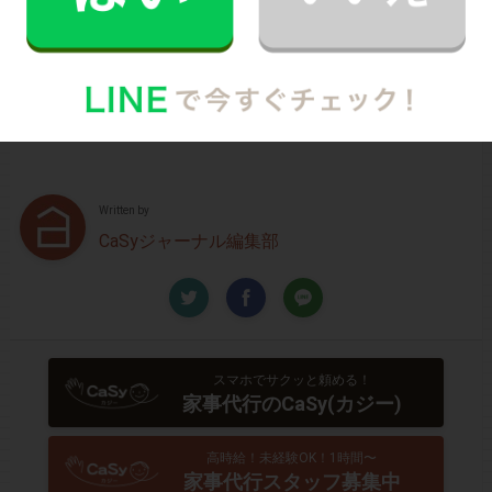
い…、どんなスタッフが来るのか不安…といった方のため
に、
2時間5,900円（税込･交通費込）のお試しプラン
もご
用意しております。
少しでも興味を持っていただけましたら、CaSyで家事代
行デビューしてみませんか？
Written by
CaSyジャーナル編集部
スマホでサクッと頼める！
家事代行のCaSy(カジー)
高時給！未経験OK！1時間〜
家事代行スタッフ募集中