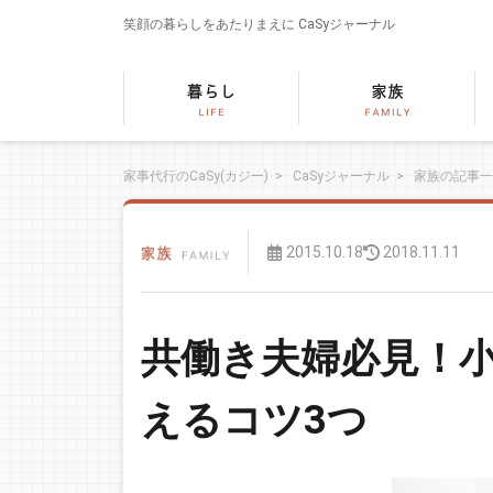
笑顔の暮らしをあたりまえに
CaSyジャーナル
家事代行のCaSy(カジー)
>
CaSyジャーナル
>
家族の記事一
2015.10.18
2018.11.11
共働き夫婦必見！小
えるコツ3つ