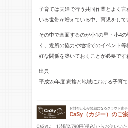
子育ては夫婦で行う共同作業とよく言
いる世帯が増えている中、育児をして
その中で直面するのが小1の壁・小4
く、近所の協力や地域でのイベント等
好な関係を築いておくことが必要です
出典
平成25年度 家族と地域における子育
お財布と心が笑顔になるクラウド家事
CaSy（カジー）のご
CaSyは、1時間2,790円(税込)からお使い