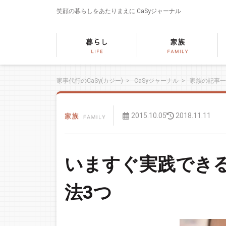
笑顔の暮らしをあたりまえに
CaSyジャーナル
家事代行のCaSy(カジー)
>
CaSyジャーナル
>
家族の記事一
2015.10.05
2018.11.11
いますぐ実践でき
法3つ