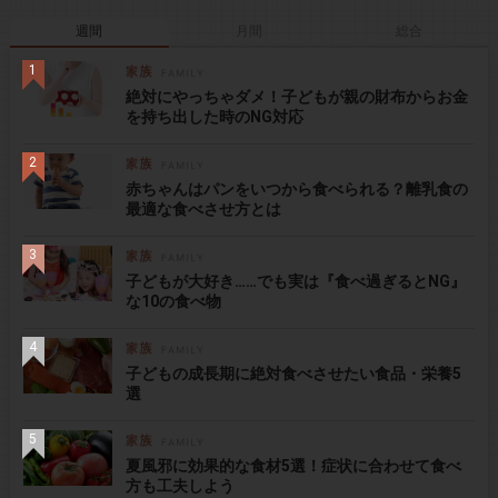
週間
月間
総合
絶対にやっちゃダメ！子どもが親の財布からお金
を持ち出した時のNG対応
赤ちゃんはパンをいつから食べられる？離乳食の
最適な食べさせ方とは
子どもが大好き……でも実は『食べ過ぎるとNG』
な10の食べ物
子どもの成長期に絶対食べさせたい食品・栄養5
選
夏風邪に効果的な食材5選！症状に合わせて食べ
方も工夫しよう