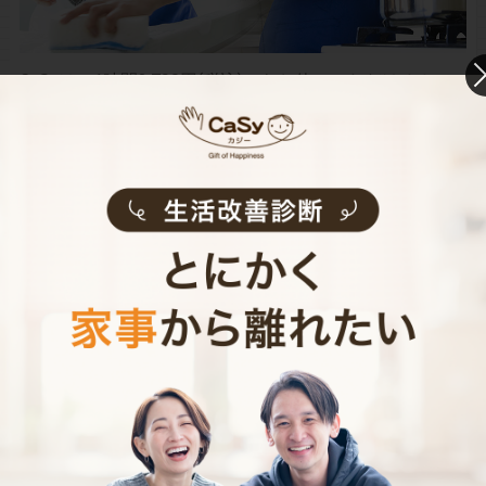
CaSyは、1時間2,790円(税込)からお使いいただけるカン
タン･便利･あんしんなお掃除代行･お料理代行サービスで
す。
シンプルでお財布に優しい料金体系
スマホだけで24時間365日依頼可能
（電話･事前訪問なし）
スタッフ･お客様双方への本人確認で安全
万が一の物損も損害保険があるから安心
（適応の範囲内）
初めての家事代行でどうお願いすればいいのか分からな
い…、どんなスタッフが来るのか不安…といった方のため
に、
2時間5,900円（税込･交通費込）のお試しプラン
もご
用意しております。
少しでも興味を持っていただけましたら、CaSyで家事代
行デビューしてみませんか？