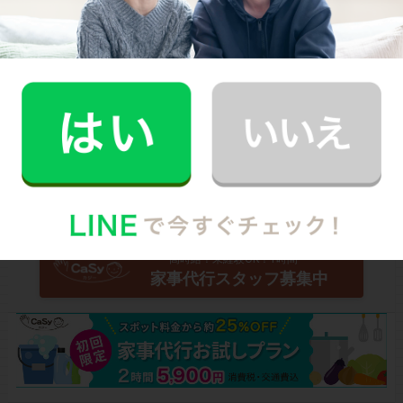
Written by
CaSyジャーナル編集部
スマホでサクッと頼める！
家事代行のCaSy(カジー)
高時給！未経験OK！1時間〜
家事代行スタッフ募集中