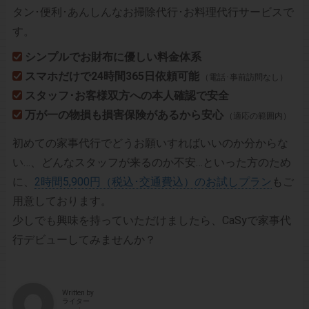
タン･便利･あんしんなお掃除代行･お料理代行サービスで
す。
シンプルでお財布に優しい料金体系
スマホだけで24時間365日依頼可能
（電話･事前訪問なし）
スタッフ･お客様双方への本人確認で安全
万が一の物損も損害保険があるから安心
（適応の範囲内）
初めての家事代行でどうお願いすればいいのか分からな
い…、どんなスタッフが来るのか不安…といった方のため
に、
2時間5,900円（税込･交通費込）のお試しプラン
もご
用意しております。
少しでも興味を持っていただけましたら、CaSyで家事代
行デビューしてみませんか？
Written by
ライター