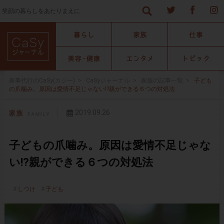
笑顔の暮らしをあたりまえに
家事代行のCaSy(カジー)
>
CaSyジャーナル
>
家族の記事一覧
>
子ども
の爪噛み。原因は愛情不足じゃない!?親ができる６つの対処法
2019.09.26
子どもの爪噛み。原因は愛情不足じゃな
い!?親ができる６つの対処法
しつけ
子ども