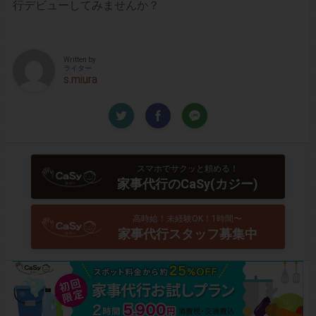
行デビューしてみませんか？
Written by
ライター
s.miura
スマホでサクッと頼める！
家事代行のCaSy(カジー)
高時給！未経験OK！1時間〜
家事代行スタッフ募集中