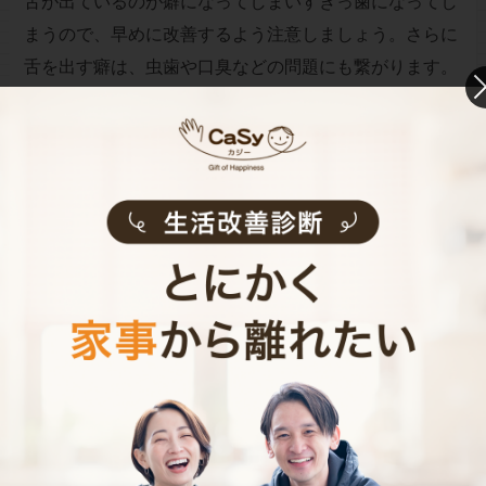
舌が出ているのが癖になってしまいすきっ歯になってし
まうので、早めに改善するよう注意しましょう。さらに
舌を出す癖は、虫歯や口臭などの問題にも繋がります。
１歳を過ぎる頃には、舌を出す仕草を少しずつ改善させ
ていくようにするといいですね。
我が家の子ども達は３人ともよだれが少ないタイプでし
た。そういえば舌をペロペロと出すこともあまりなかっ
たかもしれません。しかし、よく思い出してみると、次
男が寝返りをする頃に手をグーに握り、じーっと見つめ
てから自分の顔をパンチするということが何度もありま
した。「なんだろう？変なヤツだ……」と思っていました
が、手を舐めたかったけれど距離感と力加減がわからな
かったのだと今になって理解しました。