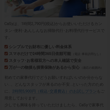
CaSyは、1時間2,790円(税込)からお使いいただけるカン
タン･便利･あんしんなお掃除代行･お料理代行サービスで
す。
シンプルでお財布に優しい料金体系
スマホだけで24時間365日依頼可能
（電話･事前訪問なし）
スタッフ･お客様双方への本人確認で安全
万が一の物損も損害保険があるから安心
（適応の範囲内）
初めての家事代行でどうお願いすればいいのか分からな
い…、どんなスタッフが来るのか不安…といった方のため
に、
2時間5,900円（税込･交通費込）のお試しプラン
もご
用意しております。
少しでも興味を持っていただけましたら、CaSyで家事代