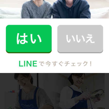
そんなちょっと変わった次男もすっかり成長して、４月
から幼稚園に通います。成長する中でどんどんなくなっ
ていく“小さい時ならではのカワイイ仕草”を見逃さない
ように、しっかり見守っていきたいですね。
photo
/PIXTA
お財布と心が笑顔になるクラウド家事代行
CaSy（カジー）のご案内