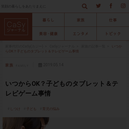
笑顔の暮らしをあたりまえに
家事代行のCaSy(カジー)
>
CaSyジャーナル
>
家族の記事一覧
>
いつか
らOK？子どものタブレット＆テレビゲーム事情
2019.05.14
いつからOK？子どものタブレット＆テ
レビゲーム事情
しつけ
子ども
育児の悩み