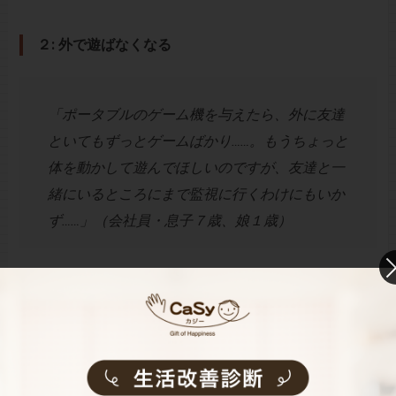
２: 外で遊ばなくなる
「ポータブルのゲーム機を与えたら、外に友達
といてもずっとゲームばかり……。もうちょっと
体を動かして遊んでほしいのですが、友達と一
緒にいるところにまで監視に行くわけにもいか
ず……」（会社員・息子７歳、娘１歳）
このように、せっかく外に遊びに行ってもゲームばか
り、または家の中でばかり遊ぶようになった、という意
見も挙がりました。親としては子どもには元気に外で駆
けずり回って遊んでほしいもの。友達との約束にいちい
ちついて行って注意するわけにもいかないのがもどかし