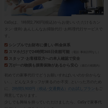
CaSyは、1時間2,790円(税込)からお使いいただけるカン
タン･便利･あんしんなお掃除代行･お料理代行サービスで
す。
シンプルでお財布に優しい料金体系
スマホだけで24時間365日依頼可能
（電話･事前訪問なし）
スタッフ･お客様双方への本人確認で安全
万が一の物損も損害保険があるから安心
（適応の範囲内）
初めての家事代行でどうお願いすればいいのか分からな
い…、どんなスタッフが来るのか不安…といった方のため
に、
2時間5,900円（税込･交通費込）のお試しプラン
もご
用意しております。
少しでも興味を持っていただけましたら、CaSyで家事代