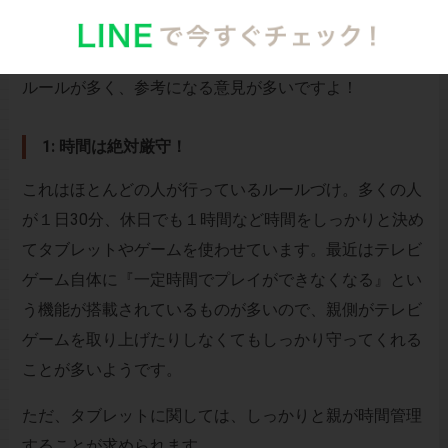
た親たちは、子どもに対してどのようなルールづけを行
っているのでしょうか？デメリットの解消にもつながる
ルールが多く、参考になる意見が多いですよ！
1: 時間は絶対厳守！
これはほとんどの人が行っているルールづけ。多くの人
が１日30分、休日でも１時間など時間をしっかりと決め
てタブレットやゲームを使わせています。最近はテレビ
ゲーム自体に『一定時間でプレイができなくなる』とい
う機能が搭載されているものが多いので、親側がテレビ
ゲームを取り上げたりしなくてもしっかり守ってくれる
ことが多いようです。
ただ、タブレットに関しては、しっかりと親が時間管理
することが求められます。