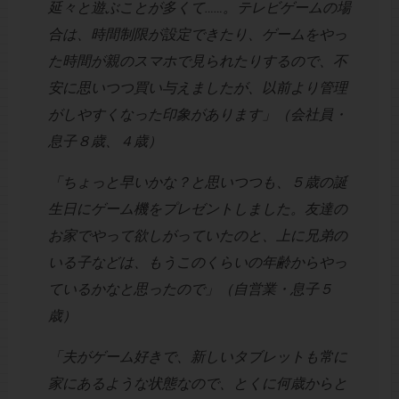
延々と遊ぶことが多くて……。テレビゲームの場
合は、時間制限が設定できたり、ゲームをやっ
た時間が親のスマホで見られたりするので、不
安に思いつつ買い与えましたが、以前より管理
がしやすくなった印象があります」（会社員・
息子８歳、４歳）
「ちょっと早いかな？と思いつつも、５歳の誕
生日にゲーム機をプレゼントしました。友達の
お家でやって欲しがっていたのと、上に兄弟の
いる子などは、もうこのくらいの年齢からやっ
ているかなと思ったので」（自営業・息子５
歳）
「夫がゲーム好きで、新しいタブレットも常に
家にあるような状態なので、とくに何歳からと