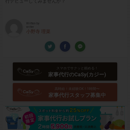
行デビューしてみませんか？
Written by
writer
小野寺 理菜
スマホでサクッと頼める！
家事代行のCaSy(カジー)
高時給！未経験OK！1時間〜
家事代行スタッフ募集中