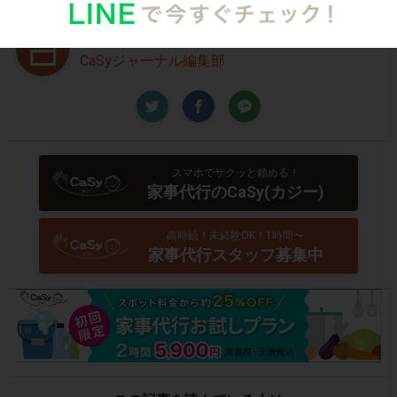
Written by
CaSyジャーナル編集部
スマホでサクッと頼める！
家事代行のCaSy(カジー)
高時給！未経験OK！1時間〜
家事代行スタッフ募集中