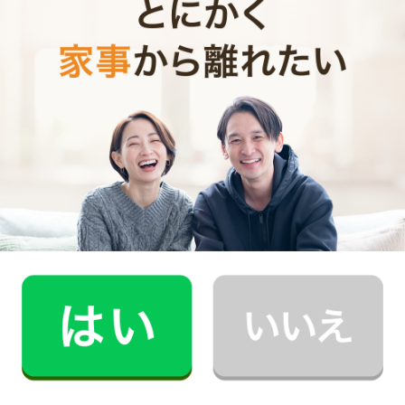
CaSyは、1時間2,790円(税込)からお使いいただけるカン
タン･便利･あんしんなお掃除代行･お料理代行サービスで
す。
シンプルでお財布に優しい料金体系
スマホだけで24時間365日依頼可能
（電話･事前訪問なし）
スタッフ･お客様双方への本人確認で安全
万が一の物損も損害保険があるから安心
（適応の範囲内）
初めての家事代行でどうお願いすればいいのか分からな
い…、どんなスタッフが来るのか不安…といった方のため
に、
2時間5,900円（税込･交通費込）のお試しプラン
もご
用意しております。
少しでも興味を持っていただけましたら、CaSyで家事代
行デビューしてみませんか？