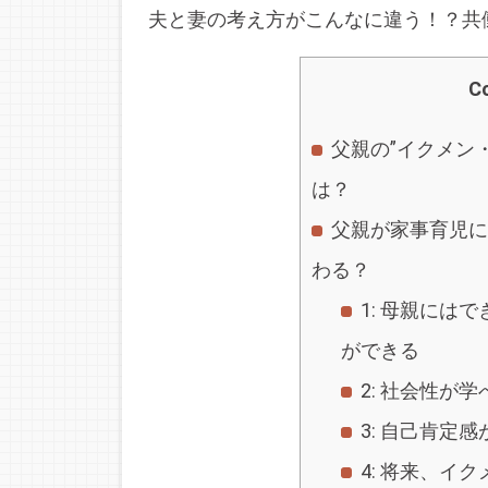
夫と妻の考え方がこんなに違う！？共
C
父親の”イクメン
は？
父親が家事育児に
わる？
1: 母親には
ができる
2: 社会性が学
3: 自己肯定
4: 将来、イ