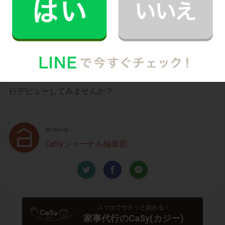
万が一の物損も損害保険があるから安心
（適応の範囲内）
初めての家事代行でどうお願いすればいいのか分からな
い…、どんなスタッフが来るのか不安…といった方のため
に、
2時間5,900円（税込･交通費込）のお試しプラン
もご
用意しております。
少しでも興味を持っていただけましたら、CaSyで家事代
行デビューしてみませんか？
Written by
CaSyジャーナル編集部
スマホでサクッと頼める！
家事代行のCaSy(カジー)