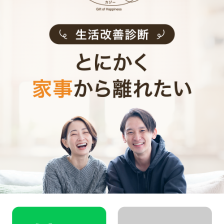
CaSyは、1時間2,790円(税込)からお使いいただけるカン
タン･便利･あんしんなお掃除代行･お料理代行サービスで
す。
シンプルでお財布に優しい料金体系
スマホだけで24時間365日依頼可能
（電話･事前訪問なし）
スタッフ･お客様双方への本人確認で安全