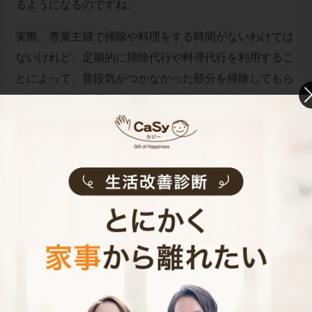
るようになるのですね。
実際、専業主婦で掃除や料理をする時間がないわけでは
ないけれど、定期的に掃除代行や料理代行を利用するこ
とによって、普段気がつかなかった部分を掃除してもら
ったり、料理の手順などを見て勉強したり、という利用
者も意外に多いのです。
3: コミュニケーション能力もアップ
家事代行の仕事に入る直前、利用者のお宅に伺ったらま
ずしなければならないのが、どの部分の汚れが気になっ
ているか、料理に関してはアレルギーはないかなどのヒ
アリングです。
どんな内容を聞いておくべきか、ということも研修で学
ぶことができますが、実際にやってみるとなかなか難し