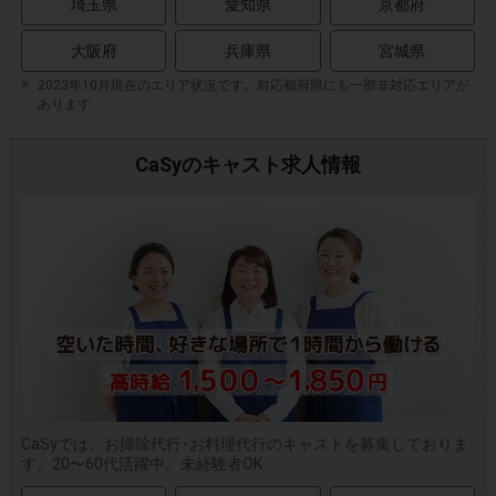
埼玉県
愛知県
京都府
大阪府
兵庫県
宮城県
2023年10月現在のエリア状況です。対応都府県にも一部非対応エリアが
あります
CaSyのキャスト求人情報
CaSyでは、お掃除代行･お料理代行のキャストを募集しておりま
す。20〜60代活躍中。未経験者OK