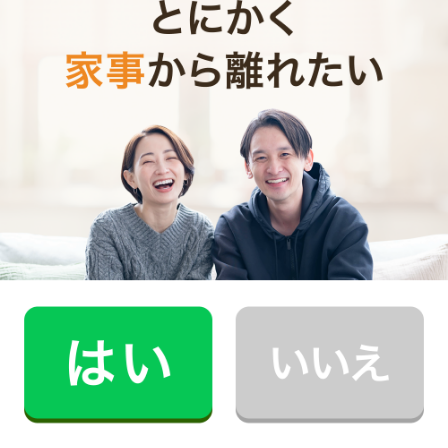
魚焼きグリルを徹底掃除！汚れ・臭い対策とお手
入れのコツ
家事分担でもう喧嘩しない！共働き夫婦におすす
めの方法
家事効率UP！オキシクリーンの使い方と注意点を
解説
シンプルライフへの第一歩！断捨離で暮らしを軽
やかに
記事の一覧