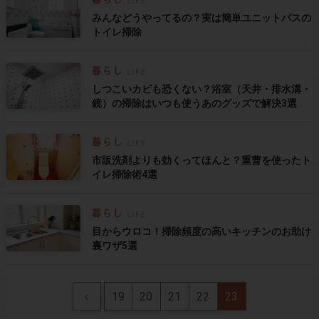
みんなどうやってるの？実は簡単ユニットバスの
トイレ掃除
しつこいカビも恐くない？浴室（天井・排水溝・
鏡）の掃除はいつも使うあのグッズで解決3選
市販洗剤よりも効くってほんと？重曹を使ったト
イレ掃除術4選
目からウロコ！掃除頻度の高いキッチンのお助け
裏ワザ5選
‹
19
20
21
22
23