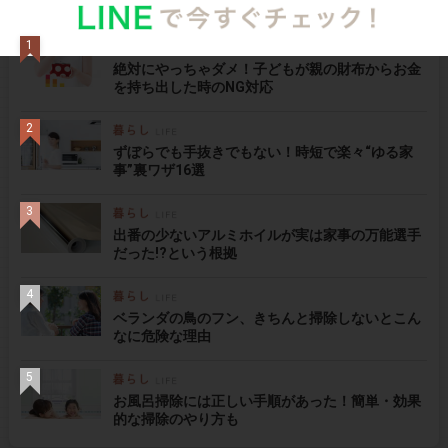
週間
月間
総合
絶対にやっちゃダメ！子どもが親の財布からお金
を持ち出した時のNG対応
ずぼらでも手抜きでもない！時短で楽々“ゆる家
事”裏ワザ16選
出番の少ないアルミホイルが実は家事の万能選手
だった!?という根拠
ベランダの鳥のフン、きちんと掃除しないとこん
なに危険な理由
お風呂掃除には正しい手順があった！簡単・効果
的な掃除のやり方も