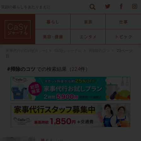
笑顔の暮らしをあたりまえに
家事代行のCaSy(カジー)
>
CaSyジャーナル
>
#掃除のコツ
>
23ページ
目
#掃除のコツ
での検索結果（
224
件）