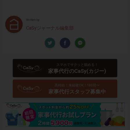
Written by
CaSyジャーナル編集部
スマホでサクッと頼める！
家事代行のCaSy(カジー)
高時給！未経験OK！1時間〜
家事代行スタッフ募集中