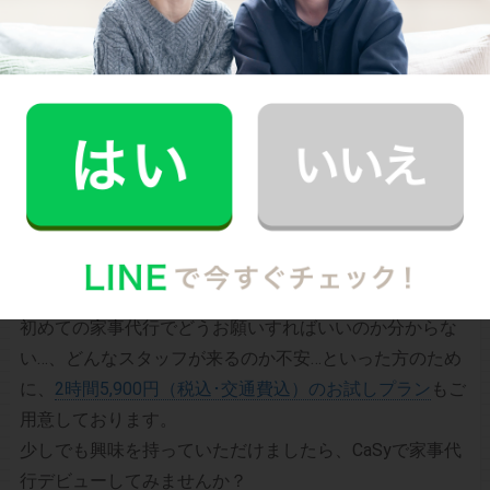
CaSyは、1時間2,790円(税込)からお使いいただけるカン
タン･便利･あんしんなお掃除代行･お料理代行サービスで
す。
シンプルでお財布に優しい料金体系
スマホだけで24時間365日依頼可能
（電話･事前訪問なし）
スタッフ･お客様双方への本人確認で安全
万が一の物損も損害保険があるから安心
（適応の範囲内）
初めての家事代行でどうお願いすればいいのか分からな
い…、どんなスタッフが来るのか不安…といった方のため
に、
2時間5,900円（税込･交通費込）のお試しプラン
もご
用意しております。
少しでも興味を持っていただけましたら、CaSyで家事代
行デビューしてみませんか？