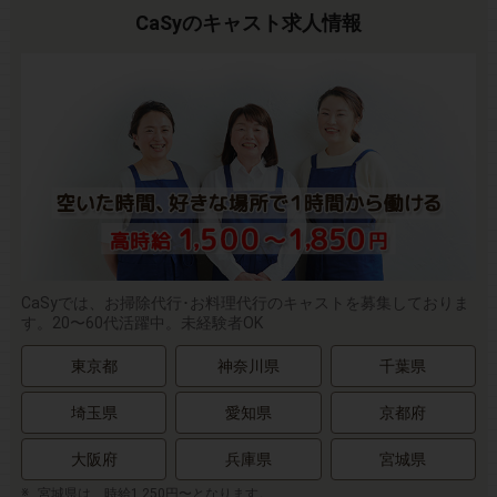
CaSyのキャスト求人情報
CaSyでは、お掃除代行･お料理代行のキャストを募集しておりま
す。20〜60代活躍中。未経験者OK
東京都
神奈川県
千葉県
埼玉県
愛知県
京都府
大阪府
兵庫県
宮城県
宮城県は、時給1,250円〜となります。