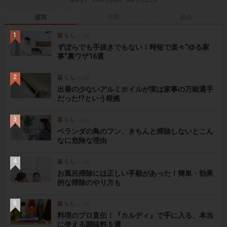
週間
月間
総合
ずぼらでも手抜きでもない！時短で楽々“ゆる家
事”裏ワザ16選
出番の少ないアルミホイルが実は家事の万能選手
だった!?という根拠
ベランダの鳥のフン、きちんと掃除しないとこん
なに危険な理由
お風呂掃除には正しい手順があった！簡単・効果
的な掃除のやり方も
料理のプロ直伝！『カルディ』で手に入る、本当
に使える調味料５選