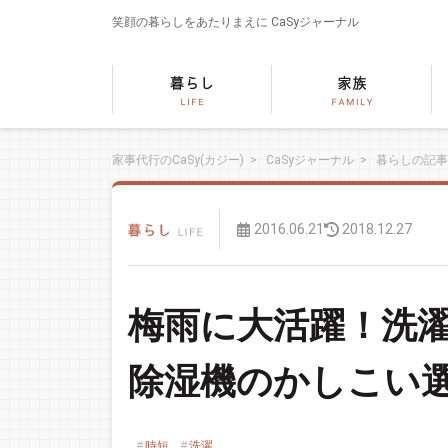
笑顔の暮らしをあたりまえに
CaSyジャーナル
家事代行のCaSy(カジー)
>
CaSyジャーナル
>
暮らしの記事
2016.06.21
2018.12.27
梅雨に大活躍！洗
除湿機のかしこい
時短
洗濯