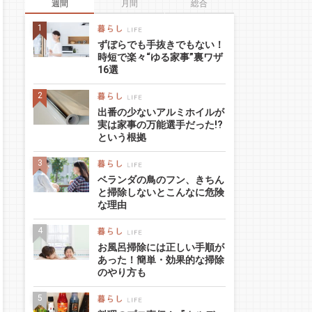
週間
月間
総合
ずぼらでも手抜きでもない！
時短で楽々“ゆる家事”裏ワザ
16選
出番の少ないアルミホイルが
実は家事の万能選手だった!?
という根拠
ベランダの鳥のフン、きちん
と掃除しないとこんなに危険
な理由
お風呂掃除には正しい手順が
あった！簡単・効果的な掃除
のやり方も