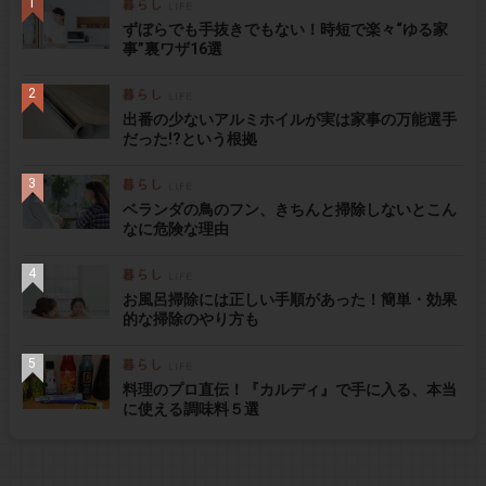
ずぼらでも手抜きでもない！時短で楽々“ゆる家
事”裏ワザ16選
出番の少ないアルミホイルが実は家事の万能選手
だった!?という根拠
ベランダの鳥のフン、きちんと掃除しないとこん
なに危険な理由
お風呂掃除には正しい手順があった！簡単・効果
的な掃除のやり方も
料理のプロ直伝！『カルディ』で手に入る、本当
に使える調味料５選