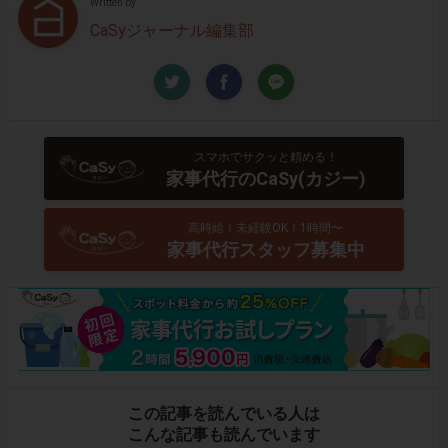
Written by
CaSyジャーナル編集部
スマホでサクッと頼める！
家事代行のCaSy(カジー)
高時給！未経験OK！1時間〜
家事代行スタッフ募集中
この記事を読んでいる人は
こんな記事も読んでいます