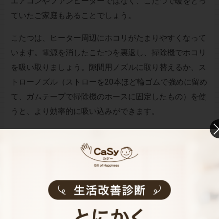
エアコンやファンヒーターではなく、こたつで暖をとっ
ていたご家庭もあることでしょう。
こたつは、ヒーター周辺にホコリがたまりやすくなって
います。電源を消したこたつを裏返し、掃除機でホコリ
を吸い取りましょう。隙間用ノズルに取り替えるか、ス
トローノズル（ストローを20本ほど輪ゴムで強めに留め
て、ガムテープで掃除機のホースに固定したもの）を使
うと、より効率的に吸い込みができます。
こたつ布団や敷き布団で洗える物は洗濯表示にしたがっ
て洗濯をして、しっかり乾燥させましょう。これだけで
十分ダニを減らすことができます。洗えない場合は干し
て湿気を飛ばしてから、布団用ノズルをつけた掃除機で
ハウスダストを吸い取ります。敷き布団やこたつ用かけ
布団は圧縮袋かビニール袋などに入れて収納しましょ