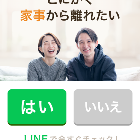
う。虫除け効果のある除湿剤を入れるとより効果的で
す。
キレイにお手入れして、来冬もよろしくね
冬物家電は、来シーズンまで長期間収納しておくものが
とても多いですね。湿気とホコリを減らして収納するこ
とで、長持ちして気持ちよくすぐに使えます。
汚れたまま収納すると押入れの中でカビてしまったり、
ダニが発生して家電を出した時にアレルギー症状などが
出やすくなってしまいます。健康維持のためにもお手入
れしてから収納することを心掛けてくださいね。
監修：鈴野寿子（家事代行サービスCaSy・お掃除研修講