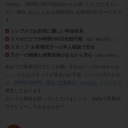
CaSyは、1時間2,790円(税込)からお使いいただけるカン
タン･便利･あんしんなお掃除代行･お料理代行サービスで
す。
シンプルでお財布に優しい料金体系
スマホだけで24時間365日依頼可能
（電話･事前訪問なし）
スタッフ･お客様双方への本人確認で安全
万が一の物損も損害保険があるから安心
（適応の範囲内）
初めての家事代行でどうお願いすればいいのか分からな
い…、どんなスタッフが来るのか不安…といった方のため
に、
2時間5,900円（税込･交通費込）のお試しプラン
もご
用意しております。
少しでも興味を持っていただけましたら、CaSyで家事代
行デビューしてみませんか？