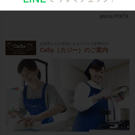
師）
photo
/PIXTA
お財布と心が笑顔になるクラウド家事代行
CaSy（カジー）のご案内