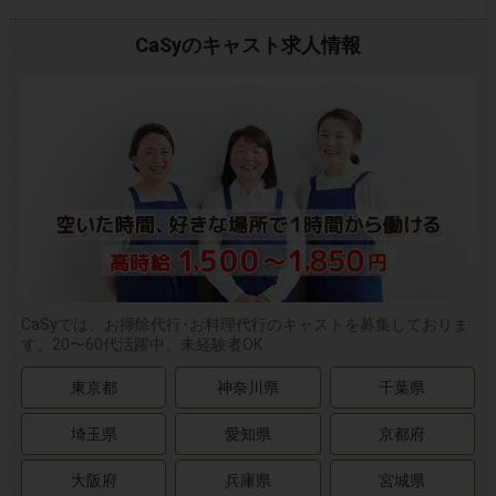
CaSyのキャスト求人情報
CaSyでは、お掃除代行･お料理代行のキャストを募集しておりま
す。20〜60代活躍中。未経験者OK
東京都
神奈川県
千葉県
埼玉県
愛知県
京都府
大阪府
兵庫県
宮城県