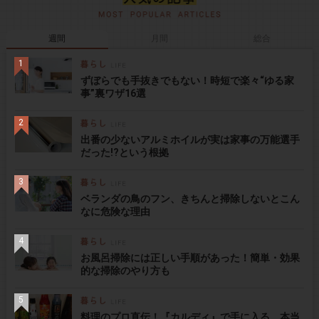
週間
月間
総合
ずぼらでも手抜きでもない！時短で楽々“ゆる家
事”裏ワザ16選
出番の少ないアルミホイルが実は家事の万能選手
だった!?という根拠
ベランダの鳥のフン、きちんと掃除しないとこん
なに危険な理由
お風呂掃除には正しい手順があった！簡単・効果
的な掃除のやり方も
料理のプロ直伝！『カルディ』で手に入る、本当