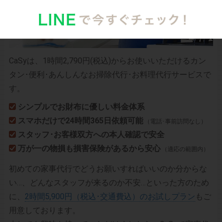
CaSyは、1時間2,790円(税込)からお使いいただけるカン
タン･便利･あんしんなお掃除代行･お料理代行サービスで
す。
シンプルでお財布に優しい料金体系
スマホだけで24時間365日依頼可能
（電話･事前訪問なし）
スタッフ･お客様双方への本人確認で安全
万が一の物損も損害保険があるから安心
（適応の範囲内）
初めての家事代行でどうお願いすればいいのか分からな
い…、どんなスタッフが来るのか不安…といった方のため
に、
2時間5,900円（税込･交通費込）のお試しプラン
もご
用意しております。