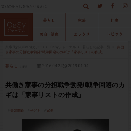
笑顔の暮らしをあたりまえに
家事代行のCaSy(カジー)
>
CaSyジャーナル
>
暮らしの記事一覧
>
共働
き家事の分担戦争勃発!!戦争回避のカギは「家事リストの作成」
2016.04.24
2019.01.04
共働き家事の分担戦争勃発!!戦争回避のカ
ギは「家事リストの作成」
夫婦関係
子ども
家事