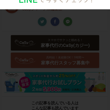
Written by
CaSyジャーナル編集部
スマホでサクッと頼める！
家事代行のCaSy(カジー)
高時給！未経験OK！1時間〜
家事代行スタッフ募集中
この記事を読んでいる人は
こんな記事も読んでいます