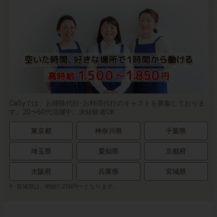
CaSyでは、お掃除代行･お料理代行のキャストを募集しておりま
す。20〜60代活躍中。未経験者OK
東京都
神奈川県
千葉県
埼玉県
愛知県
京都府
大阪府
兵庫県
宮城県
宮城県は、時給1,250円〜となります。