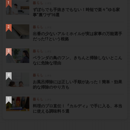
ずぼらでも手抜きでもない！時短で楽々“ゆる家
事”裏ワザ16選
出番の少ないアルミホイルが実は家事の万能選手
だった!?という根拠
ベランダの鳥のフン、きちんと掃除しないとこん
なに危険な理由
お風呂掃除には正しい手順があった！簡単・効果
的な掃除のやり方も
料理のプロ直伝！『カルディ』で手に入る、本当
に使える調味料５選