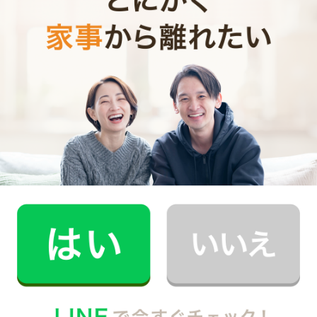
CaSyは、1時間2,790円(税込)からお使いいただけるカン
タン･便利･あんしんなお掃除代行･お料理代行サービスで
す。
シンプルでお財布に優しい料金体系
スマホだけで24時間365日依頼可能
（電話･事前訪問なし）
スタッフ･お客様双方への本人確認で安全
万が一の物損も損害保険があるから安心
（適応の範囲内）
初めての家事代行でどうお願いすればいいのか分からな
い…、どんなスタッフが来るのか不安…といった方のため
に、
2時間5,900円（税込･交通費込）のお試しプラン
もご
用意しております。
少しでも興味を持っていただけましたら、CaSyで家事代
行デビューしてみませんか？