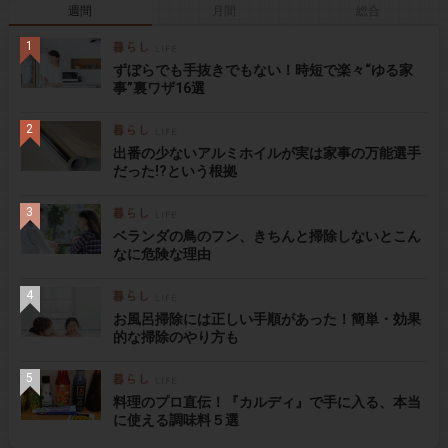
週間
月間
総合
ずぼらでも手抜きでもない！時短で楽々“ゆる家
事”裏ワザ16選
出番の少ないアルミホイルが実は家事の万能選手
だった!?という根拠
ベランダの鳥のフン、きちんと掃除しないとこん
なに危険な理由
お風呂掃除には正しい手順があった！簡単・効果
的な掃除のやり方も
料理のプロ直伝！『カルディ』で手に入る、本当
に使える調味料５選