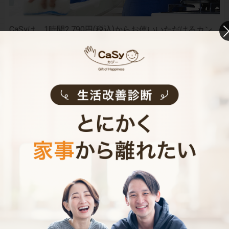
CaSyは、1時間2,790円(税込)からお使いいただけるカン
タン･便利･あんしんなお掃除代行･お料理代行サービスで
す。
シンプルでお財布に優しい料金体系
スマホだけで24時間365日依頼可能
（電話･事前訪問なし）
スタッフ･お客様双方への本人確認で安全
万が一の物損も損害保険があるから安心
（適応の範囲内）
初めての家事代行でどうお願いすればいいのか分からな
い…、どんなスタッフが来るのか不安…といった方のため
に、
2時間5,900円（税込･交通費込）のお試しプラン
もご
用意しております。
少しでも興味を持っていただけましたら、CaSyで家事代
行デビューしてみませんか？