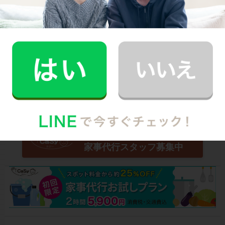
Written by
CaSyジャーナル編集部
スマホでサクッと頼める！
家事代行のCaSy(カジー)
高時給！未経験OK！1時間〜
家事代行スタッフ募集中