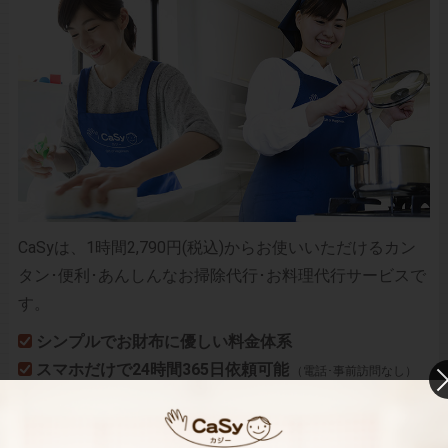
CaSyは、1時間2,790円(税込)からお使いいただけるカン
タン･便利･あんしんなお掃除代行･お料理代行サービスで
す。
シンプルでお財布に優しい料金体系
スマホだけで24時間365日依頼可能
（電話･事前訪問なし）
スタッフ･お客様双方への本人確認で安全
万が一の物損も損害保険があるから安心
（適応の範囲内）