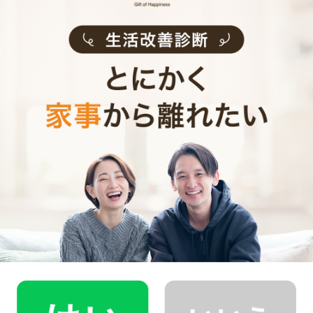
初めての家事代行でどうお願いすればいいのか分からな
い…、どんなスタッフが来るのか不安…といった方のため
に、
2時間5,900円（税込･交通費込）のお試しプラン
もご
用意しております。
少しでも興味を持っていただけましたら、CaSyで家事代
行デビューしてみませんか？
Written by
CaSyジャーナル編集部
スマホでサクッと頼める！
家事代行のCaSy(カジー)