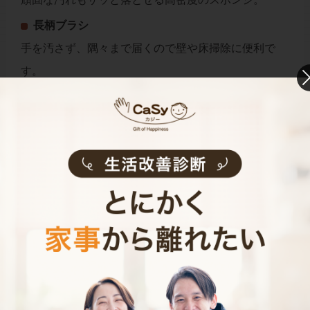
長柄ブラシ
手を汚さず、隅々まで届くので壁や床掃除に便利で
す。
除菌スプレー
日常的に使えば、菌の繁殖を防ぎ清潔をキープ。
スクイジー
水滴を簡単に取り除けるので、壁や鏡のケアが楽に
なります。
場所別掃除頻度