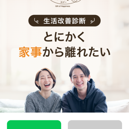
ブーツを長くキレイに履き続けるコツは、収納する時に
しっかり形を保つことです。履いていない時はブーツキ
ーパーを使って形を保ってあげましょう。ブーツを自立
させておくことで収納もしやすくなりますので、ぜひ試
してみてください。
photo
/PIXTA
お財布と心が笑顔になるクラウド家事代行
CaSy（カジー）のご案内