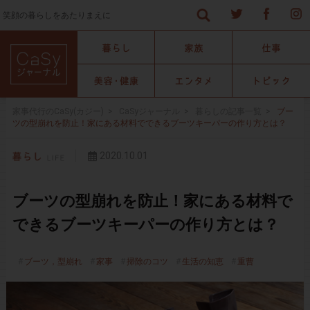
笑顔の暮らしをあたりまえに
家事代行のCaSy(カジー)
>
CaSyジャーナル
>
暮らしの記事一覧
>
ブー
ツの型崩れを防止！家にある材料でできるブーツキーパーの作り方とは？
2020.10.01
ブーツの型崩れを防止！家にある材料で
できるブーツキーパーの作り方とは？
ブーツ，型崩れ
家事
掃除のコツ
生活の知恵
重曹