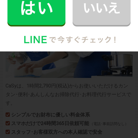
CaSyは、1時間2,790円(税込)からお使いいただけるカン
タン･便利･あんしんなお掃除代行･お料理代行サービスで
す。
シンプルでお財布に優しい料金体系
スマホだけで24時間365日依頼可能
（電話･事前訪問なし）
スタッフ･お客様双方への本人確認で安全