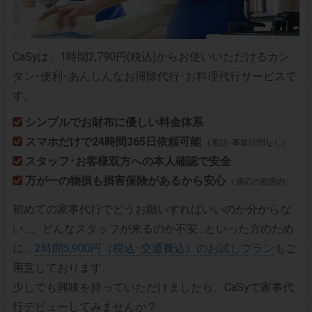
CaSyは、1時間2,790円(税込)からお使いいただけるカン
タン･便利･あんしんなお掃除代行･お料理代行サービスで
す。
シンプルでお財布に優しい料金体系
スマホだけで24時間365日依頼可能
（電話･事前訪問なし）
スタッフ･お客様双方への本人確認で安全
万が一の物損も損害保険があるから安心
（適応の範囲内）
初めての家事代行でどうお願いすればいいのか分からな
い…、どんなスタッフが来るのか不安…といった方のため
に、
2時間5,900円（税込･交通費込）のお試しプラン
もご
用意しております。
少しでも興味を持っていただけましたら、CaSyで家事代
行デビューしてみませんか？