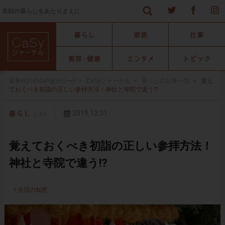
笑顔の暮らしをあたりまえに
家事代行のCaSy(カジー)
>
CaSyジャーナル
>
暮らしの記事一覧
>
覚え
ておくべき初詣の正しい参拝方法！神社と寺院で違う!?
2019.12.31
覚えておくべき初詣の正しい参拝方法！
神社と寺院で違う!?
生活の知恵