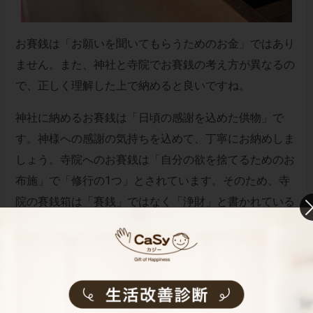
お賽銭は「お願いを聞いてもらうためのお金」ではあり
ません。また、神社と寺院でお賽銭の考え方が異なるの
で、正しく理解した上で納めると良いですね。
神社に納めるお賽銭は「日頃の感謝を込めた供物」で
す。神様への感謝の気持ちを込めて、丁寧にお納めしま
しょう。寺院へのお賽銭は「自分の欲を捨てるためのお
布施」で「修行の1つ」とされています。そのため、寺
院の賽銭箱は「賽銭」ではなく「浄財」と書かれている
ことが多いです。
大切なのは参拝する時の気持ち