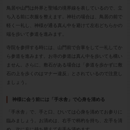
鳥居や山門は外界と聖域の境界線を表しているので、立
ち入る前に衣服を整えます。神社の場合は、鳥居の前で
軽く一礼し、神様が通る真ん中を避けて左右どちらかの
端を歩いて参道を進みます。
寺院を参拝する時には、山門前で合掌をして一礼してか
ら参道を進みます。お寺の参道は真ん中を歩いても構い
ません。さらに、敷石がある場合は「参道を歩かずに敷
石の上を歩くのはマナー違反」とされているので注意し
ましょう。
神様に会う前には「手水舎」で心身を清める
「手水舎」で、手と口、ひいては心身を清めてお参りに
臨みましょう。お清めは、右手で柄杓を持ち、左手を清
め、次に左に持ち替えて右手を清めます。