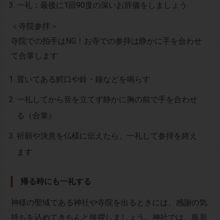
一礼：最後に1回90度の深いお辞儀をしましょう
＜寺院参拝＞
寺院での拍手はNG
！お寺での参拝は静かに手を合わせ
て合掌します
置いてある鰐口や鈴・鐘などを鳴らす
一礼してから音を立てず静かに胸の前で手を合わせ
る（合掌）
祈願や決意を仏様に伝えたら、一礼して参拝を終え
ます
帰る時にも一礼する
神様の聖域である神社や寺院を出るときには、感謝の気
持ちを込めてきちんと挨拶しましょう。神社では、鳥居