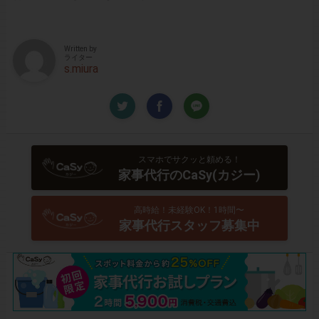
Written by
ライター
s.miura
スマホでサクッと頼める！
家事代行のCaSy(カジー)
高時給！未経験OK！1時間〜
家事代行スタッフ募集中