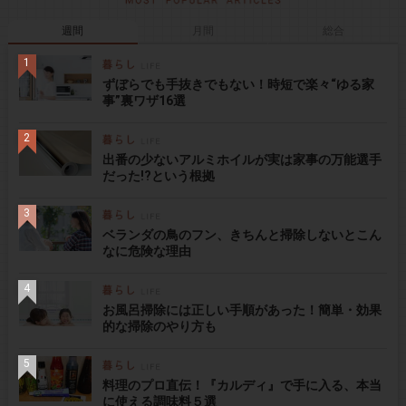
週間
月間
総合
ずぼらでも手抜きでもない！時短で楽々“ゆる家
事”裏ワザ16選
出番の少ないアルミホイルが実は家事の万能選手
だった!?という根拠
ベランダの鳥のフン、きちんと掃除しないとこん
なに危険な理由
お風呂掃除には正しい手順があった！簡単・効果
的な掃除のやり方も
料理のプロ直伝！『カルディ』で手に入る、本当
に使える調味料５選