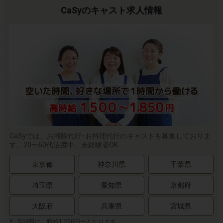
CaSyのキャスト求人情報
CaSyでは、お掃除代行･お料理代行のキャストを募集しておりま
す。20〜60代活躍中。未経験者OK
東京都
神奈川県
千葉県
埼玉県
愛知県
京都府
大阪府
兵庫県
宮城県
宮城県は、時給1,250円〜となります。