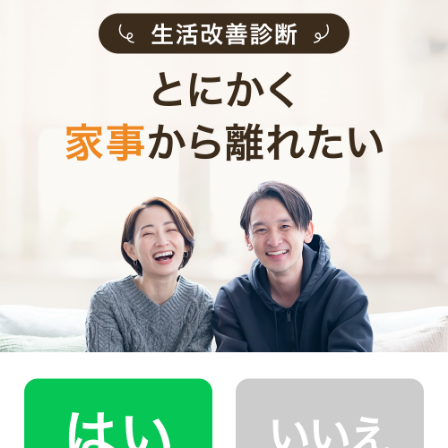
履き口の内側も破れたり、すり減ったりしやすい部分で
すね。履き口の内側も補修のシールなどで直すせます
よ。
まず、内側で毛玉になったりもたついている生地がある
場合は丁寧に取り除きます。そこに補修シールを貼り付
けて馴染ませれば完成です。
外側からは見えない部分ですが、そのまま履いていると
不快に感じる時もあるでしょう。お気に入りの靴であれ
ばしっかりと修復しておきましょう。
お気に入りの靴を長く使おう！
お気に入りの靴は、かかとや内側がすり減ってしまいが