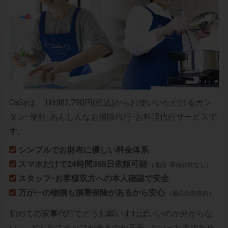
CaSyは、1時間2,790円(税込)からお使いいただけるカン
タン･便利･あんしんなお掃除代行･お料理代行サービスで
す。
シンプルでお財布に優しい料金体系
スマホだけで24時間365日依頼可能
（電話･事前訪問なし）
スタッフ･お客様双方への本人確認で安全
万が一の物損も損害保険があるから安心
（適応の範囲内）
初めての家事代行でどうお願いすればいいのか分からな
い…、どんなスタッフが来るのか不安…といった方のため