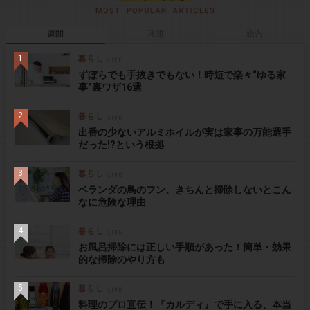
週間
月間
総合
ずぼらでも手抜きでもない！時短で楽々“ゆる家
事”裏ワザ16選
出番の少ないアルミホイルが実は家事の万能選手
だった!?という根拠
ベランダの鳥のフン、きちんと掃除しないとこん
なに危険な理由
お風呂掃除には正しい手順があった！簡単・効果
的な掃除のやり方も
料理のプロ直伝！『カルディ』で手に入る、本当