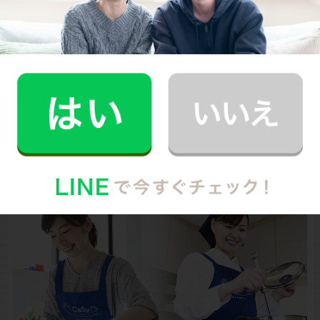
い！
監修：鈴野寿子（家事代行サービスCaSy・お掃除研修講
師）
photo
/PIXTA
お財布と心が笑顔になるクラウド家事代行
CaSy（カジー）のご案内