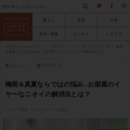
笑顔の暮らしをあたりまえに
家事代行のCaSy(カジー)
>
CaSyジャーナル
>
暮らしの記事一覧
>
梅雨
＆真夏ならではの悩み…お部屋のイヤ〜なニオイの解消法とは？
2019.07.15
梅雨＆真夏ならではの悩み…お部屋のイ
ヤ〜なニオイの解消法とは？
ニオイ対策
リビング
一人暮らし