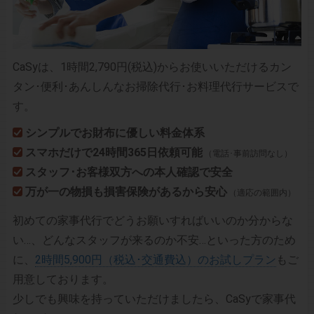
CaSyは、1時間2,790円(税込)からお使いいただけるカン
タン･便利･あんしんなお掃除代行･お料理代行サービスで
す。
シンプルでお財布に優しい料金体系
スマホだけで24時間365日依頼可能
（電話･事前訪問なし）
スタッフ･お客様双方への本人確認で安全
万が一の物損も損害保険があるから安心
（適応の範囲内）
初めての家事代行でどうお願いすればいいのか分からな
い…、どんなスタッフが来るのか不安…といった方のため
に、
2時間5,900円（税込･交通費込）のお試しプラン
もご
用意しております。
少しでも興味を持っていただけましたら、CaSyで家事代