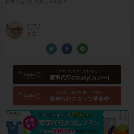
行デビューしてみませんか？
Written by
ライター
きなこ
スマホでサクッと頼める！
家事代行のCaSy(カジー)
高時給！未経験OK！1時間〜
家事代行スタッフ募集中