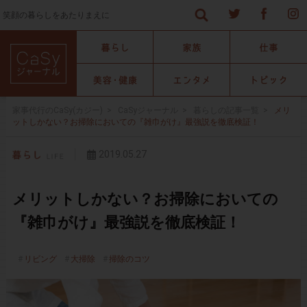
笑顔の暮らしをあたりまえに
家事代行のCaSy(カジー)
>
CaSyジャーナル
>
暮らしの記事一覧
>
メリ
ットしかない？お掃除においての『雑巾がけ』最強説を徹底検証！
2019.05.27
メリットしかない？お掃除においての
『雑巾がけ』最強説を徹底検証！
リビング
大掃除
掃除のコツ