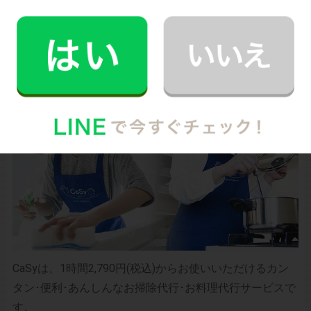
お財布と心が笑顔になるクラウド家事代行
CaSy（カジー）のご案内
CaSyは、1時間2,790円(税込)からお使いいただけるカン
タン･便利･あんしんなお掃除代行･お料理代行サービスで
す。