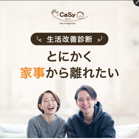
れてしまったものなどが考えられます。知らず知らずに
ついてしまった軽い汚れならば、消しゴムで落とせるこ
とも。頑固な汚れは、100円ショップなどで買えるメラ
ミンスポンジでこすってみるのも手です。油性の汚れな
らば、これで落ちる可能性が大！
このようにして、日々の軽いお掃除に加えて月に数度の
雑巾がけを行えば、ピカピカキレイなフローリングを維
持できます。お子さんがいるご家庭ならば「忍者の修行
だ！」なんて言いながら盛り上げて、一緒に楽しんじゃ
うのもいいかもしれませんね。ぜひお試しください！
監修：鈴野寿子（家事代行サービスCaSy・お掃除研修講
師）
photo/
PIXTA