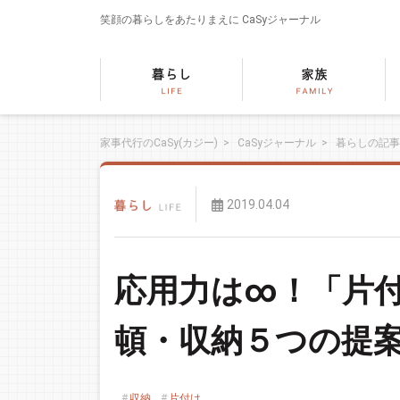
笑顔の暮らしをあたりまえに
CaSyジャーナル
家事代行のCaSy(カジー)
>
CaSyジャーナル
>
暮らしの記事
2019.04.04
応用力は∞！「片
頓・収納５つの提
収納
片付け