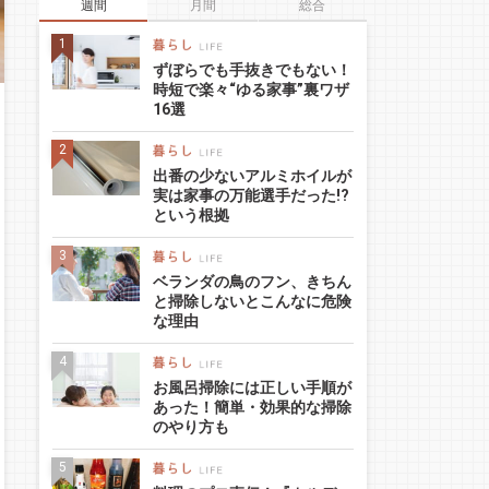
週間
月間
総合
ずぼらでも手抜きでもない！
時短で楽々“ゆる家事”裏ワザ
16選
出番の少ないアルミホイルが
実は家事の万能選手だった!?
という根拠
ベランダの鳥のフン、きちん
と掃除しないとこんなに危険
な理由
お風呂掃除には正しい手順が
あった！簡単・効果的な掃除
のやり方も