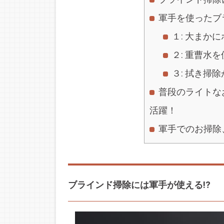
軍手を使ったブ
１: 大まか
２: 重曹水
３: 拭き掃
普段のライトな
活躍！
軍手でのお掃除
ブラインド掃除には軍手が使える!?