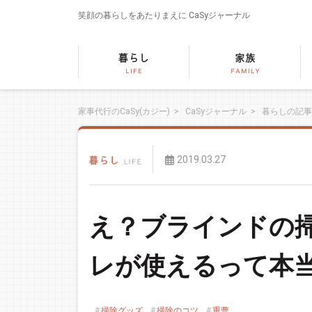
笑顔の暮らしをあたりまえに
CaSyジャーナル
家事代行のCaSy(カジー)
>
CaSyジャーナル
>
暮らしの記事
2019.03.27
え？ブラインドの
レが使えるって本
掃除グッズ
掃除のコツ
重曹