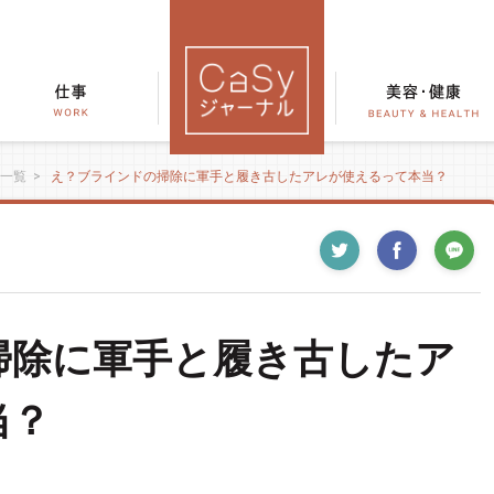
一覧
>
え？ブラインドの掃除に軍手と履き古したアレが使えるって本当？
掃除に軍手と履き古したア
当？