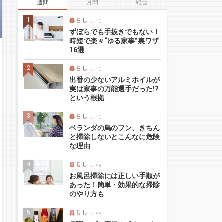
週間
月間
総合
ずぼらでも手抜きでもない！
時短で楽々“ゆる家事”裏ワザ
16選
出番の少ないアルミホイルが
実は家事の万能選手だった!?
という根拠
ベランダの鳥のフン、きちん
と掃除しないとこんなに危険
な理由
お風呂掃除には正しい手順が
あった！簡単・効果的な掃除
のやり方も