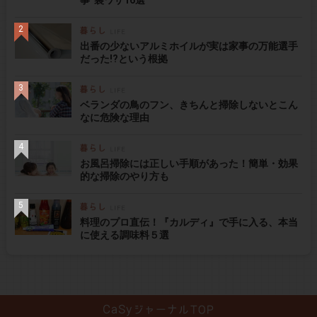
事”裏ワザ16選
出番の少ないアルミホイルが実は家事の万能選手
だった!?という根拠
ベランダの鳥のフン、きちんと掃除しないとこん
なに危険な理由
お風呂掃除には正しい手順があった！簡単・効果
的な掃除のやり方も
料理のプロ直伝！『カルディ』で手に入る、本当
に使える調味料５選