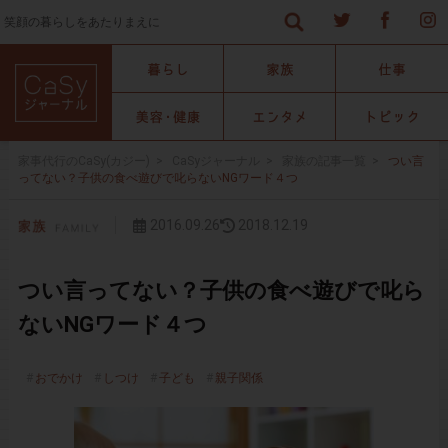
笑顔の暮らしをあたりまえに
家事代行のCaSy(カジー)
>
CaSyジャーナル
>
家族の記事一覧
>
つい言
ってない？子供の食べ遊びで叱らないNGワード４つ
2016.09.26
2018.12.19
つい言ってない？子供の食べ遊びで叱ら
ないNGワード４つ
おでかけ
しつけ
子ども
親子関係