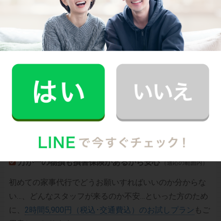
CaSyは、1時間2,790円(税込)からお使いいただけるカン
タン･便利･あんしんなお掃除代行･お料理代行サービスで
す。
シンプルでお財布に優しい料金体系
スマホだけで24時間365日依頼可能
（電話･事前訪問なし）
スタッフ･お客様双方への本人確認で安全
万が一の物損も損害保険があるから安心
（適応の範囲内）
初めての家事代行でどうお願いすればいいのか分からな
い…、どんなスタッフが来るのか不安…といった方のため
に、
2時間5,900円（税込･交通費込）のお試しプラン
もご