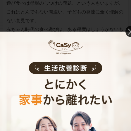
遊び食べは母親のしつけの問題、という人もいますが、
これはとんでもない間違い。子どもの発達に全く理解の
ない意見です。
赤ちゃん時代の食べ遊びは、ある程度はしょうがないも
の、ちゃんと成長している証拠です。いずれはおさまり
ますから、しっかり対策をして、できれば笑顔で乗り切
りたいものですね。
お財布と心が笑顔になるクラウド家事代行
CaSy（カジー）のご案内