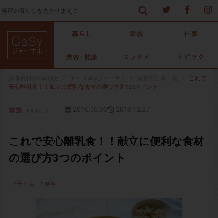
笑顔の暮らしをあたりまえに
家事代行のCaSy(カジー)
>
CaSyジャーナル
>
家族の記事一覧
>
これで
安心離乳食！！献立に便利な食材の選び方3つのポイント
2016.06.06
2018.12.27
これで安心離乳食！！献立に便利な食材
の選び方3つのポイント
子ども
食事