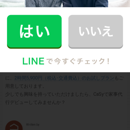
タン･便利･あんしんなお掃除代行･お料理代行サービスで
す。
シンプルでお財布に優しい料金体系
スマホだけで24時間365日依頼可能
（電話･事前訪問なし）
スタッフ･お客様双方への本人確認で安全
万が一の物損も損害保険があるから安心
（適応の範囲内）
初めての家事代行でどうお願いすればいいのか分からな
い…、どんなスタッフが来るのか不安…といった方のため
に、
2時間5,900円（税込･交通費込）のお試しプラン
もご
用意しております。
少しでも興味を持っていただけましたら、CaSyで家事代
行デビューしてみませんか？
Written by