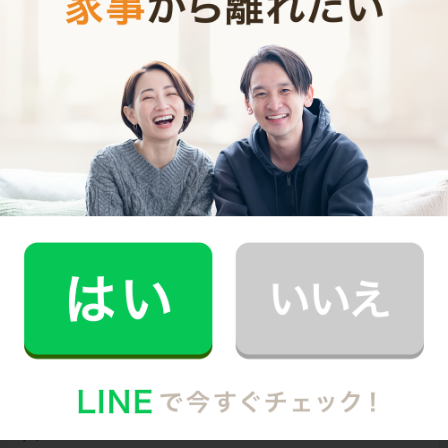
お財布と心が笑顔になるクラウド家事代行
CaSy（カジー）のご案内
CaSyは、1時間2,790円(税込)からお使いいただけるカン
タン･便利･あんしんなお掃除代行･お料理代行サービスで
す。