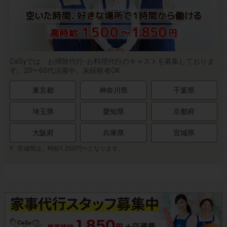
CaSyでは、お掃除代行･お料理代行のキャストを募集しておりま
す。20〜60代活躍中。未経験者OK
東京都
神奈川県
千葉県
埼玉県
愛知県
京都府
大阪府
兵庫県
宮城県
宮城県は、時給1,250円〜となります。