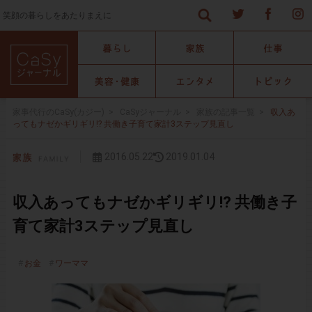
笑顔の暮らしをあたりまえに
家事代行のCaSy(カジー)
>
CaSyジャーナル
>
家族の記事一覧
>
収入あ
ってもナゼかギリギリ!? 共働き子育て家計3ステップ見直し
2016.05.22
2019.01.04
収入あってもナゼかギリギリ!? 共働き子
育て家計3ステップ見直し
お金
ワーママ