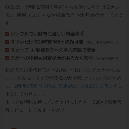
CaSyは、1時間2,790円(税込)からお使いいただけるカン
タン･便利･あんしんなお掃除代行･お料理代行サービスで
す。
シンプルでお財布に優しい料金体系
スマホだけで24時間365日依頼可能
（電話･事前訪問なし）
スタッフ･お客様双方への本人確認で安全
万が一の物損も損害保険があるから安心
（適応の範囲内）
初めての家事代行でどうお願いすればいいのか分からな
い…、どんなスタッフが来るのか不安…といった方のため
に、
2時間5,900円（税込･交通費込）のお試しプラン
もご
用意しております。
少しでも興味を持っていただけましたら、CaSyで家事代
行デビューしてみませんか？