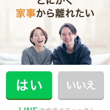
でも、思ったより見ていないという事はありませんか。
言わるゆる嗜好品と言われる、この経費。予算内で行っ
ていると思っても、長期的な面を考えるのなら、余分な
出費になっていることがあります。
なぜか家計が苦しいと思っているときは、こうした嗜好
品が、本当に必要なものかどうかを、考えてみることは
大きな助けになります。
どの様に調整できますか。
例えば「外食」。お店で食べるなら、気分転換になるか
もしれませんが、１ヶ月に１度外食を減らすだけで、出
費を少なくすることができます。
でも、食べることが趣味の場合、外食は減らしたくない
と思うかもしれません。