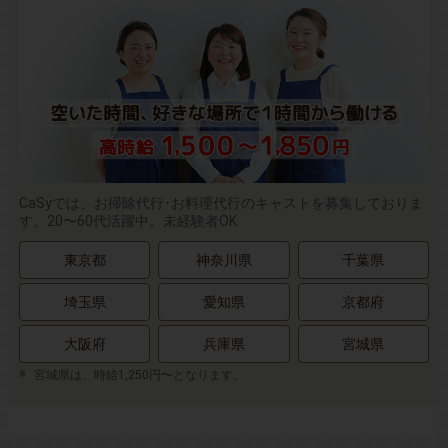
CaSyでは、お掃除代行･お料理代行のキャストを募集しておりま
す。20〜60代活躍中。未経験者OK
東京都
神奈川県
千葉県
埼玉県
愛知県
京都府
大阪府
兵庫県
宮城県
宮城県は、時給1,250円〜となります。