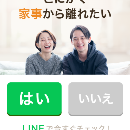
CaSyは、1時間2,790円(税込)からお使いいただけるカン
タン･便利･あんしんなお掃除代行･お料理代行サービスで
す。
シンプルでお財布に優しい料金体系
スマホだけで24時間365日依頼可能
（電話･事前訪問なし）
スタッフ･お客様双方への本人確認で安全
万が一の物損も損害保険があるから安心
（適応の範囲内）
初めての家事代行でどうお願いすればいいのか分からな
い…、どんなスタッフが来るのか不安…といった方のため
に、
2時間5,900円（税込･交通費込）のお試しプラン
もご
用意しております。
少しでも興味を持っていただけましたら、CaSyで家事代
行デビューしてみませんか？
Written by