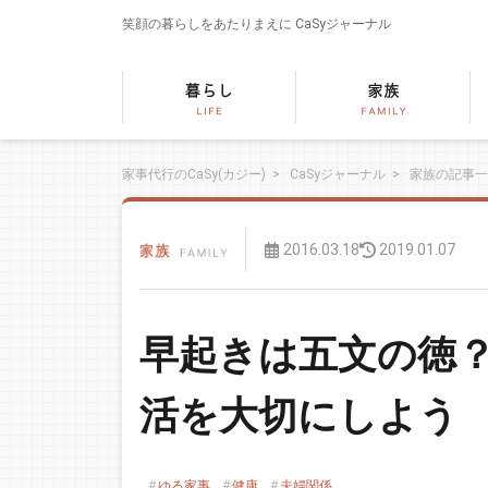
笑顔の暮らしをあたりまえに
CaSyジャーナル
家事代行のCaSy(カジー)
>
CaSyジャーナル
>
家族の記事一
2016.03.18
2019.01.07
早起きは五文の徳
活を大切にしよう
ゆる家事
健康
夫婦関係