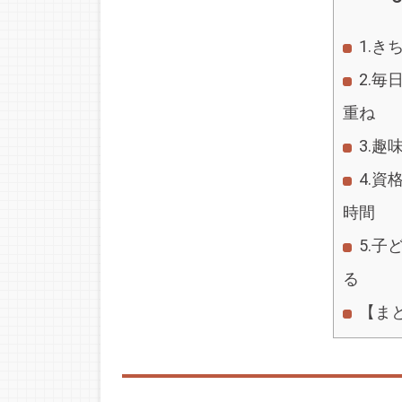
1.
2.
重ね
3.趣
4.
時間
5.
る
【ま