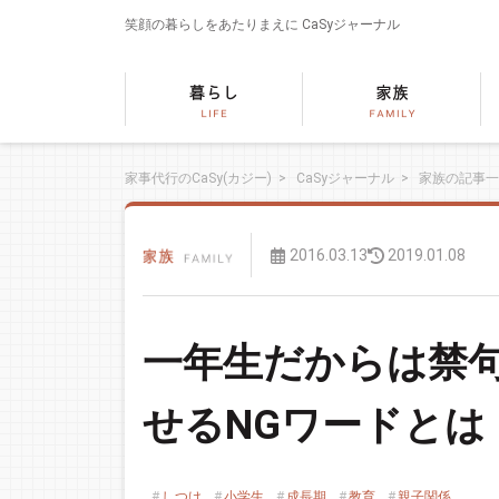
笑顔の暮らしをあたりまえに
CaSyジャーナル
家事代行のCaSy(カジー)
>
CaSyジャーナル
>
家族の記事一
2016.03.13
2019.01.08
一年生だからは禁
せるNGワードとは
しつけ
小学生
成長期
教育
親子関係