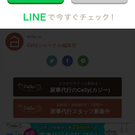
少しでも興味を持っていただけましたら、CaSyで家事代
行デビューしてみませんか？
Written by
CaSyジャーナル編集部
スマホでサクッと頼める！
家事代行のCaSy(カジー)
高時給！未経験OK！1時間〜
家事代行スタッフ募集中