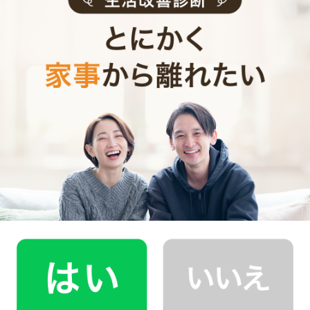
CaSyは、1時間2,790円(税込)からお使いいただけるカン
タン･便利･あんしんなお掃除代行･お料理代行サービスで
す。
シンプルでお財布に優しい料金体系
スマホだけで24時間365日依頼可能
（電話･事前訪問なし）
スタッフ･お客様双方への本人確認で安全
万が一の物損も損害保険があるから安心
（適応の範囲内）
初めての家事代行でどうお願いすればいいのか分からな
い…、どんなスタッフが来るのか不安…といった方のため
に、
2時間5,900円（税込･交通費込）のお試しプラン
もご
用意しております。