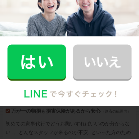
CaSyは、1時間2,790円(税込)からお使いいただけるカン
タン･便利･あんしんなお掃除代行･お料理代行サービスで
す。
シンプルでお財布に優しい料金体系
スマホだけで24時間365日依頼可能
（電話･事前訪問なし）
スタッフ･お客様双方への本人確認で安全
万が一の物損も損害保険があるから安心
（適応の範囲内）
初めての家事代行でどうお願いすればいいのか分からな
い…、どんなスタッフが来るのか不安…といった方のため