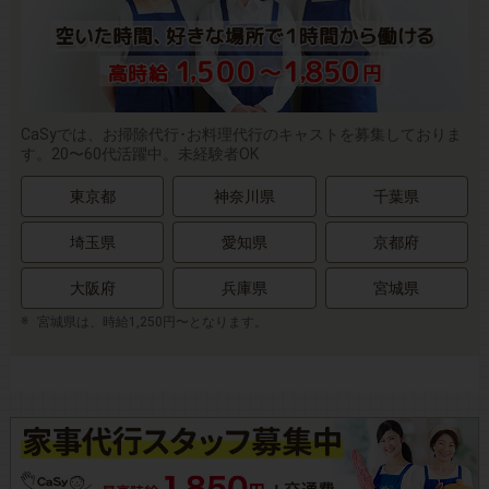
CaSyでは、お掃除代行･お料理代行のキャストを募集しておりま
す。20〜60代活躍中。未経験者OK
東京都
神奈川県
千葉県
埼玉県
愛知県
京都府
大阪府
兵庫県
宮城県
宮城県は、時給1,250円〜となります。