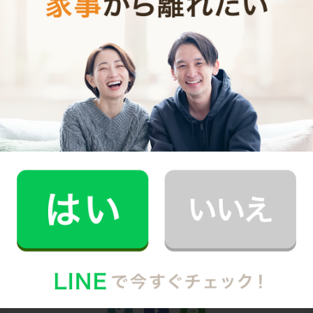
シンプルでお財布に優しい料金体系
スマホだけで24時間365日依頼可能
（電話･事前訪問なし）
スタッフ･お客様双方への本人確認で安全
万が一の物損も損害保険があるから安心
（適応の範囲内）
初めての家事代行でどうお願いすればいいのか分からな
い…、どんなスタッフが来るのか不安…といった方のため
に、
2時間5,900円（税込･交通費込）のお試しプラン
もご
用意しております。
少しでも興味を持っていただけましたら、CaSyで家事代
行デビューしてみませんか？
Written by
CaSyジャーナル編集部