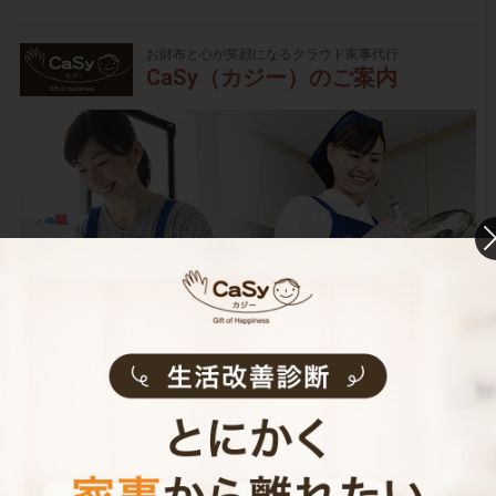
お財布と心が笑顔になるクラウド家事代行
CaSy（カジー）のご案内
CaSyは、1時間2,790円(税込)からお使いいただけるカン
タン･便利･あんしんなお掃除代行･お料理代行サービスで
す。