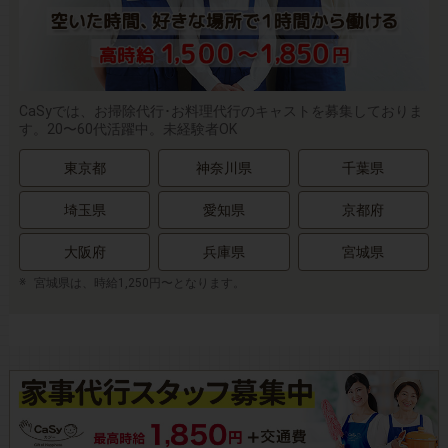
CaSyでは、お掃除代行･お料理代行のキャストを募集しておりま
す。20〜60代活躍中。未経験者OK
東京都
神奈川県
千葉県
埼玉県
愛知県
京都府
大阪府
兵庫県
宮城県
宮城県は、時給1,250円〜となります。