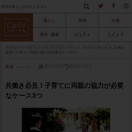
笑顔の暮らしをあたりまえに
家事代行のCaSy(カジー)
>
CaSyジャーナル
>
家族の記事一覧
>
共働き
必見！子育てに両親の協力が必要なケース3つ
2015.10.16
2018.11.11
共働き必見！子育てに両親の協力が必要
なケース3つ