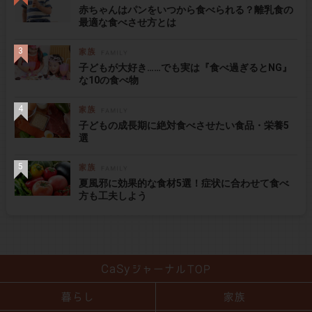
赤ちゃんはパンをいつから食べられる？離乳食の
最適な食べさせ方とは
子どもが大好き……でも実は『食べ過ぎるとNG』
な10の食べ物
子どもの成長期に絶対食べさせたい食品・栄養5
選
夏風邪に効果的な食材5選！症状に合わせて食べ
方も工夫しよう