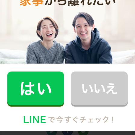
シンプルでお財布に優しい料金体系
スマホだけで24時間365日依頼可能
（電話･事前訪問なし）
スタッフ･お客様双方への本人確認で安全
万が一の物損も損害保険があるから安心
（適応の範囲内）
初めての家事代行でどうお願いすればいいのか分からな
い…、どんなスタッフが来るのか不安…といった方のため
に、
2時間5,900円（税込･交通費込）のお試しプラン
もご
用意しております。
少しでも興味を持っていただけましたら、CaSyで家事代
行デビューしてみませんか？
Written by
CaSyジャーナル編集部